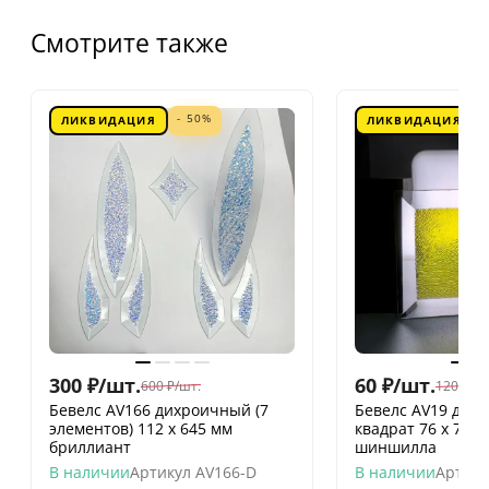
Смотрите также
- 50%
ЛИКВИДАЦИЯ
ЛИКВИДАЦИЯ
300
₽
/
шт.
60
₽
/
шт.
600
₽
/
шт.
120
₽
/
шт
Бевелс AV166 дихроичный (7
Бевелс AV19 дих
элементов) 112 х 645 мм
квадрат 76 х 76 
бриллиант
шиншилла
В наличии
Артикул
AV166-D
В наличии
Артику