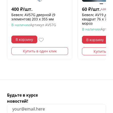
400
₽
/
шт.
60
₽
/
шт.
120
₽
/
шт
Бевелс AV57G дверной (9
Бевелс AV19 дих
элементов) 203 х 355 мм
квадрат 76 х 76 м
мороз
В наличии
Артикул
AV57G
В наличии
Артику
В корзину
В корзину
Купить в один клик
Купить в о
Будьте в курсе
новостей!