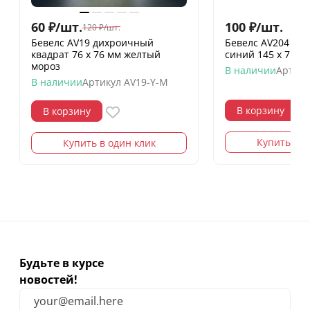
60
₽
/
шт.
100
₽
/
шт.
120
₽
/
шт.
Бевелс AV19 дихроичный
Бевелс AV204 ди
квадрат 76 х 76 мм желтый
синий 145 х 75 м
мороз
В наличии
Артику
В наличии
Артикул
AV19-Y-M
В корзину
В корзину
Купить в о
Купить в один клик
Будьте в курсе
новостей!