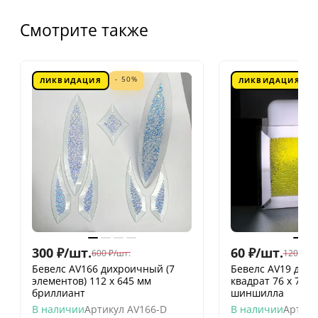
Смотрите также
- 50%
ЛИКВИДАЦИЯ
ЛИКВИДАЦИЯ
300
₽
/
шт.
60
₽
/
шт.
600
₽
/
шт.
120
₽
/
шт
Бевелс AV166 дихроичный (7
Бевелс AV19 дих
элементов) 112 х 645 мм
квадрат 76 х 76 
бриллиант
шиншилла
В наличии
Артикул
AV166-D
В наличии
Артику