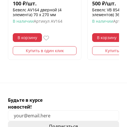
100
₽
/
шт.
500
₽
/
шт.
Бевелс AV164 дверной (4
Бевелс VB 854 / R
элемента) 70 х 270 мм
элементов) 365 х
В наличии
Артикул
AV164
В наличии
Артику
В корзину
В корзину
Купить в один клик
Купить в о
Будьте в курсе
новостей!