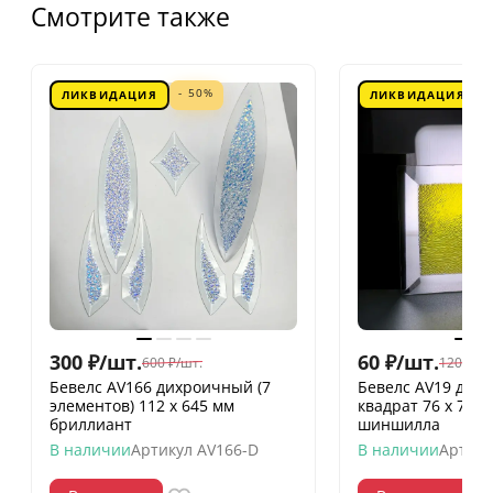
Смотрите также
- 50%
ЛИКВИДАЦИЯ
ЛИКВИДАЦИЯ
300
₽
/
шт.
60
₽
/
шт.
600
₽
/
шт.
120
₽
/
шт
Бевелс AV166 дихроичный (7
Бевелс AV19 дих
элементов) 112 х 645 мм
квадрат 76 х 76 
бриллиант
шиншилла
В наличии
Артикул
AV166-D
В наличии
Артику