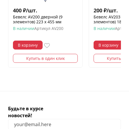
400
₽
/
шт.
200
₽
/
шт.
Бевелс AV200 дверной (9
Бевелс AV203 фр
элементов) 223 х 455 мм
элементов) 182 х
В наличии
Артикул
AV200
В наличии
Артику
В корзину
В корзину
Купить в один клик
Купить в о
Будьте в курсе
новостей!