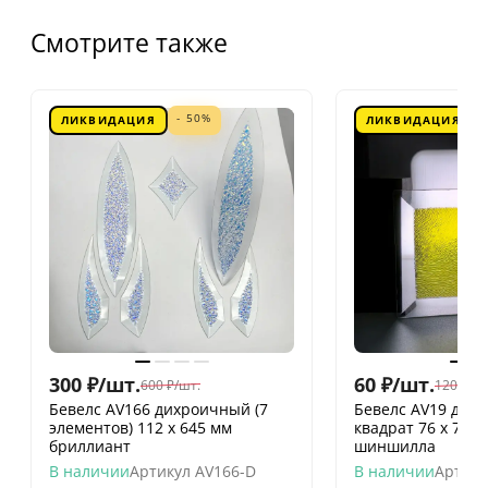
Смотрите также
- 50%
ЛИКВИДАЦИЯ
ЛИКВИДАЦИЯ
300
₽
/
шт.
60
₽
/
шт.
600
₽
/
шт.
120
₽
/
шт
Бевелс AV166 дихроичный (7
Бевелс AV19 дих
элементов) 112 х 645 мм
квадрат 76 х 76 
бриллиант
шиншилла
В наличии
Артикул
AV166-D
В наличии
Артику