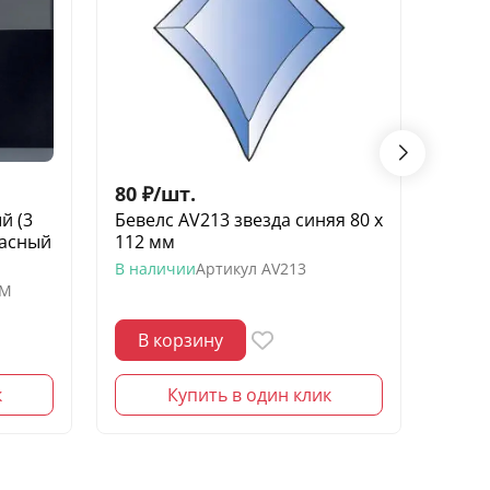
80
₽
/
шт.
300
й (3
Бевелс AV213 звезда синяя 80 х
Беве
расный
112 мм
223 х
В наличии
Артикул
AV213
В нал
-M
В корзину
В 
к
Купить в один клик