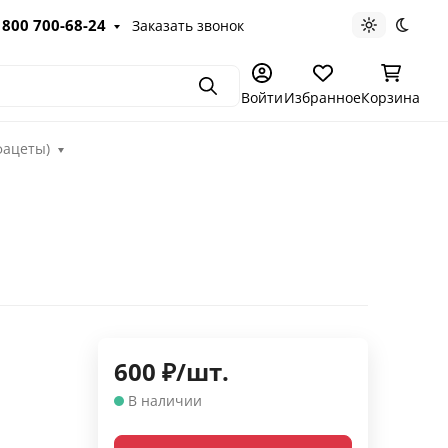
 800 700-68-24
Заказать звонок
Светлая те
Темна
Поиск
Войти
Избранное
Корзина
фацеты)
600
₽
/
шт.
В наличии