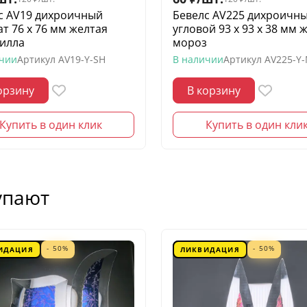
с AV19 дихроичный
Бевелс AV225 дихроичн
ат 76 х 76 мм желтая
угловой 93 х 93 х 38 мм 
илла
мороз
ичии
Артикул
AV19-Y-SH
В наличии
Артикул
AV225-Y
орзину
В корзину
Купить в один клик
Купить в один кли
упают
- 50%
- 50%
ИДАЦИЯ
ЛИКВИДАЦИЯ