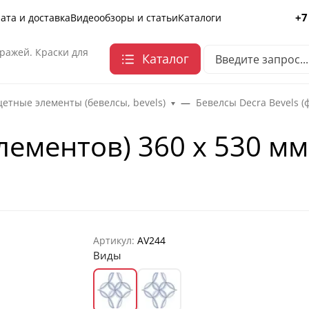
+7
ата и доставка
Видеообзоры и статьи
Каталоги
ражей. Краски для
Каталог
етные элементы (бевелсы, bevels)
Бевелсы Decra Bevels (
лементов) 360 х 530 мм
Артикул:
AV244
Виды