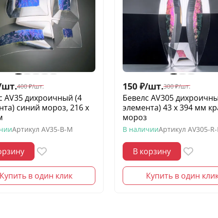
/
шт.
150
₽
/
шт.
400
₽
/
шт.
300
₽
/
шт.
с AV35 дихроичный (4
Бевелс AV305 дихроичны
нта) синий мороз, 216 х
элемента) 43 х 394 мм к
м
мороз
ичии
Артикул
AV35-B-M
В наличии
Артикул
AV305-R
орзину
В корзину
Купить в один клик
Купить в один кли