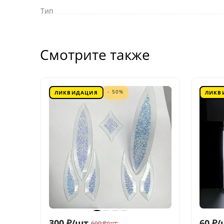
Тип
Смотрите также
- 50%
ЛИКВИДАЦИЯ
ЛИКВ
300
₽
/
шт.
60
₽
/
600
₽
/
шт.