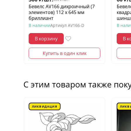
Бевелс AV166 дихроичный (7
Бевел
элементов) 112 х 645 мм
квадр
бриллиант
шинш
В наличии
Артикул
AV166-D
В нал
В корзину
В к
Купить в один клик
С этим товаром также пок
ЛИКВИДАЦИЯ
ЛИКВ