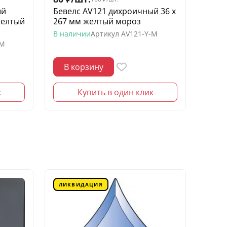
ый
Бевелс AV121 дихроичный 36 х
Беве
желтый
267 мм желтый мороз
квадр
моро
В наличии
Артикул
AV121-Y-M
-M
В нал
В корзину
В 
к
Купить в один клик
ЛИКВИДАЦИЯ
ЛИК