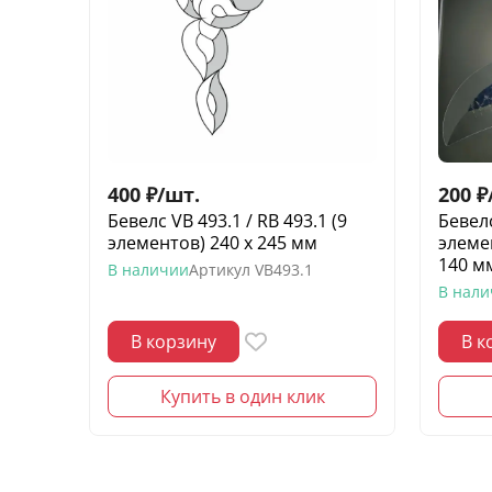
400
₽
/
шт.
200
₽
Бевелс VB 493.1 / RB 493.1 (9
Бевел
элементов) 240 х 245 мм
элеме
140 м
В наличии
Артикул
VB493.1
В нал
В корзину
В к
Купить в один клик