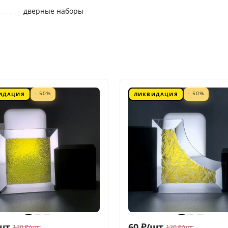
дверные наборы
- 50%
- 50%
ИДАЦИЯ
ЛИКВИДАЦИЯ
шт.
60
₽
/
шт.
120
₽
/
шт.
120
₽
/
шт.