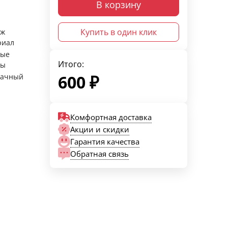
В корзину
Купить в один клик
аж
риал
ные
Итого:
ры
600
₽
рачный
Комфортная доставка
Акции и скидки
Гарантия качества
Обратная связь