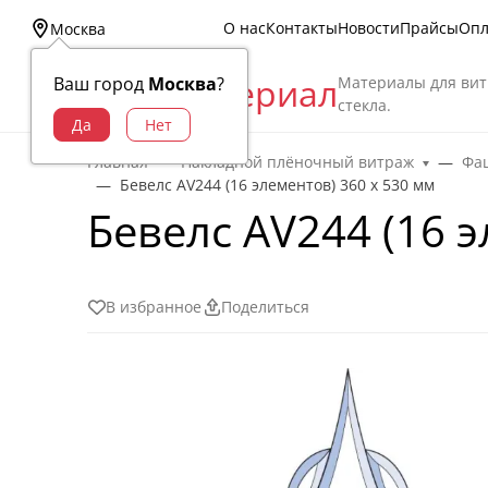
О нас
Контакты
Новости
Прайсы
Опл
Москва
Витраж Материал
Материалы для вит
Ваш город
Москва
?
стекла.
Главная
Накладной плёночный витраж
Фац
Бевелс AV244 (16 элементов) 360 х 530 мм
Бевелс AV244 (16 э
В избранное
Поделиться