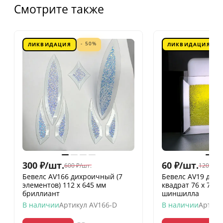
Смотрите также
- 50%
ЛИКВИДАЦИЯ
ЛИКВИДАЦИЯ
300
₽
/
шт.
60
₽
/
шт.
600
₽
/
шт.
120
₽
/
шт
Бевелс AV166 дихроичный (7
Бевелс AV19 дих
элементов) 112 х 645 мм
квадрат 76 х 76 
бриллиант
шиншилла
В наличии
Артикул
AV166-D
В наличии
Артику