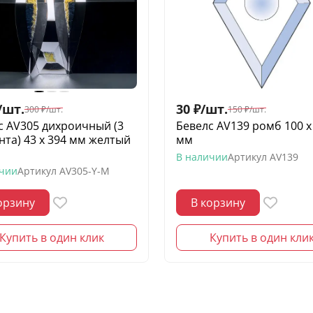
/
шт.
30
₽
/
шт.
300
₽
/
шт.
150
₽
/
шт.
с AV305 дихроичный (3
Бевелс AV139 ромб 100 х
нта) 43 х 394 мм желтый
мм
з
В наличии
Артикул
AV139
ичии
Артикул
AV305-Y-M
орзину
В корзину
Купить в один клик
Купить в один кли