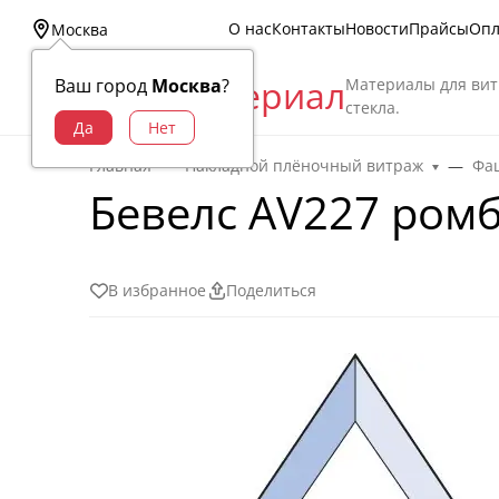
О нас
Контакты
Новости
Прайсы
Опл
Москва
Витраж Материал
Материалы для вит
Ваш город
Москва
?
стекла.
Главная
Накладной плёночный витраж
Фац
Бевелс AV227 ромб
В избранное
Поделиться