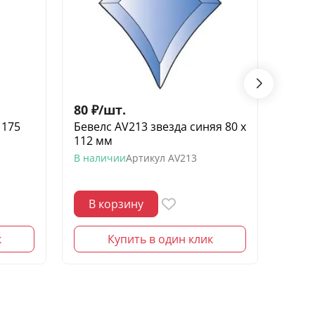
80
₽
/
шт.
50
₽
/
 175
Бевелс AV213 звезда синяя 80 х
Бевел
112 мм
х 190
В наличии
Артикул
AV213
В нал
В корзину
В 
к
Купить в один клик