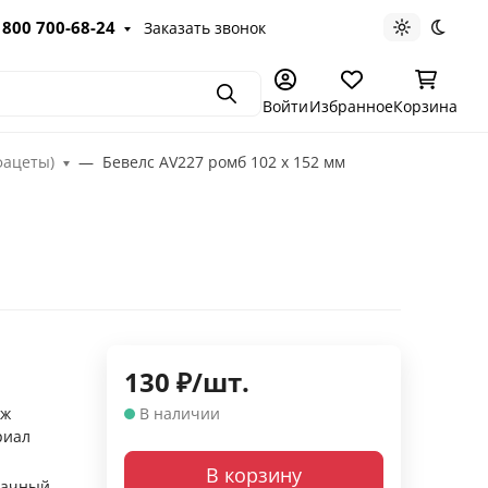
 800 700-68-24
Заказать звонок
Светлая те
Темна
Поиск
Войти
Избранное
Корзина
фацеты)
Бевелс AV227 ромб 102 х 152 мм
130
₽
/
шт.
аж
В наличии
риал
В корзину
рачный