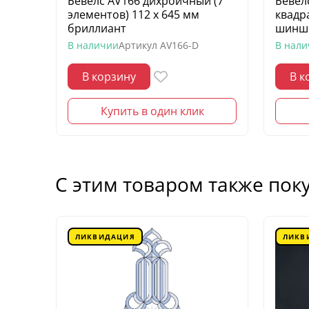
Бевелс AV166 дихроичный (7
Бевел
элементов) 112 х 645 мм
квадр
бриллиант
шинш
В наличии
Артикул
AV166-D
В нал
В корзину
В к
Купить в один клик
С этим товаром также пок
ЛИКВИДАЦИЯ
ЛИКВ