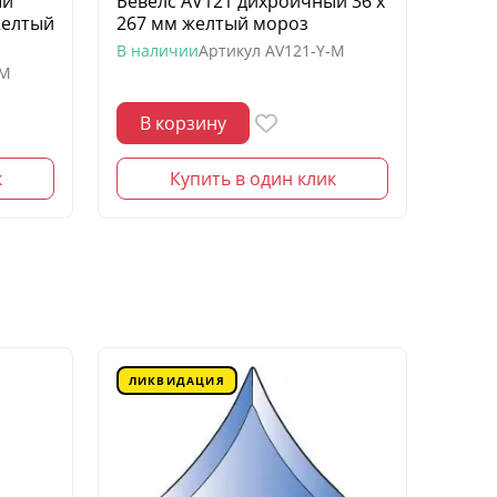
ый
Бевелс AV121 дихроичный 36 х
Беве
желтый
267 мм желтый мороз
квадр
моро
В наличии
Артикул
AV121-Y-M
-M
В нал
В корзину
В 
к
Купить в один клик
ЛИКВИДАЦИЯ
ЛИК