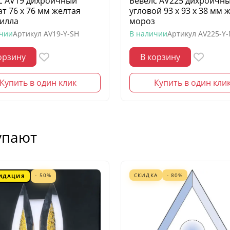
с AV19 дихроичный
Бевелс AV225 дихроичн
ат 76 х 76 мм желтая
угловой 93 х 93 х 38 мм 
илла
мороз
ичии
Артикул
AV19-Y-SH
В наличии
Артикул
AV225-Y
орзину
В корзину
Купить в один клик
Купить в один кли
упают
- 50%
СКИДКА
- 80%
ИДАЦИЯ