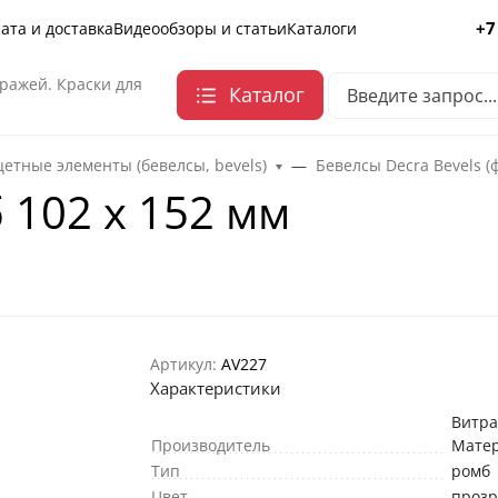
+7
ата и доставка
Видеообзоры и статьи
Каталоги
ражей. Краски для
Каталог
етные элементы (бевелсы, bevels)
Бевелсы Decra Bevels (
 102 х 152 мм
Артикул:
AV227
Характеристики
Витр
Производитель
Мате
Тип
ромб
Цвет
проз