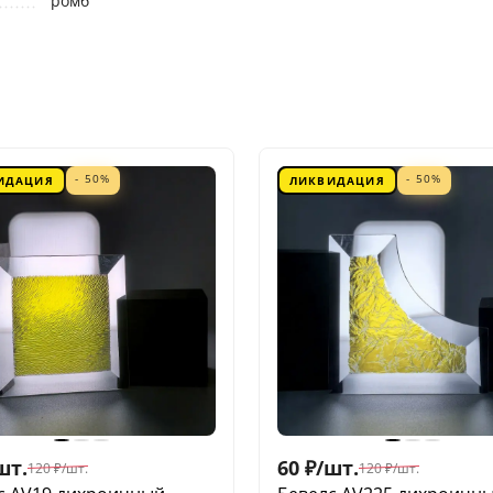
ромб
- 50%
- 50%
ИДАЦИЯ
ЛИКВИДАЦИЯ
шт.
60
₽
/
шт.
120
₽
/
шт.
120
₽
/
шт.