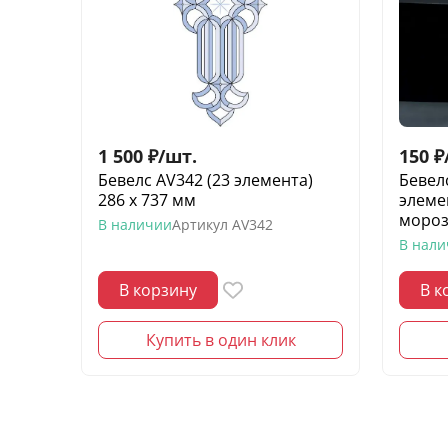
1 500
₽
/
шт.
150
₽
Бевелс AV342 (23 элемента)
Бевел
286 х 737 мм
элеме
моро
В наличии
Артикул
AV342
В нал
В корзину
В к
Купить в один клик