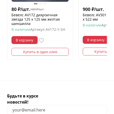
80
₽
/
шт.
900
₽
/
шт.
160
₽
/
шт.
Бевелс AV172 дихроичная
Бевелс AV301 (7 
звезда 125 х 125 мм желтая
х 522 мм
шиншилла
В наличии
Артику
В наличии
Артикул
AV172-Y-SH
В корзину
В корзину
Купить в о
Купить в один клик
Будьте в курсе
новостей!