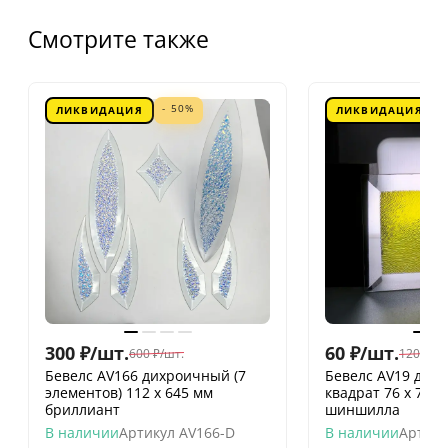
Смотрите также
- 50%
ЛИКВИДАЦИЯ
ЛИКВИДАЦИЯ
300
₽
/
шт.
60
₽
/
шт.
600
₽
/
шт.
120
₽
/
шт
Бевелс AV166 дихроичный (7
Бевелс AV19 дих
элементов) 112 х 645 мм
квадрат 76 х 76 
бриллиант
шиншилла
В наличии
Артикул
AV166-D
В наличии
Артику