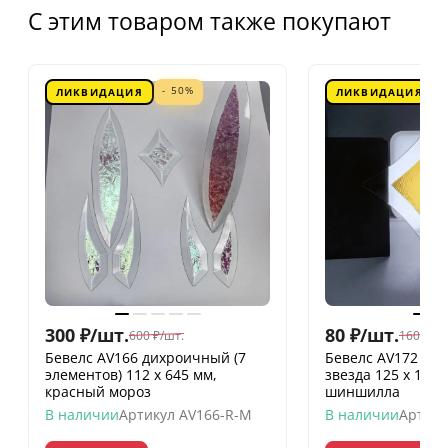
С этим товаром также покупают
- 50%
ЛИКВИДАЦИЯ
ЛИКВИДАЦИЯ
300
₽
/
шт.
80
₽
/
шт.
600
₽
/
шт.
160
₽
/
шт
Бевелс AV166 дихроичный (7
Бевелс AV172 ди
элементов) 112 х 645 мм,
звезда 125 х 125
красный мороз
шиншилла
В наличии
Артикул
AV166-R-M
В наличии
Артику