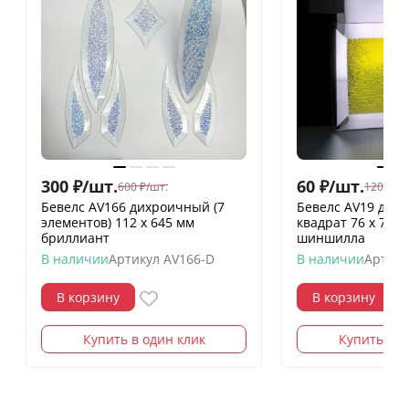
300
₽
/
шт.
60
₽
/
шт.
600
₽
/
шт.
120
₽
/
шт
Бевелс AV166 дихроичный (7
Бевелс AV19 дих
элементов) 112 х 645 мм
квадрат 76 х 76 
бриллиант
шиншилла
В наличии
Артикул
AV166-D
В наличии
Артику
В корзину
В корзину
Купить в один клик
Купить в о