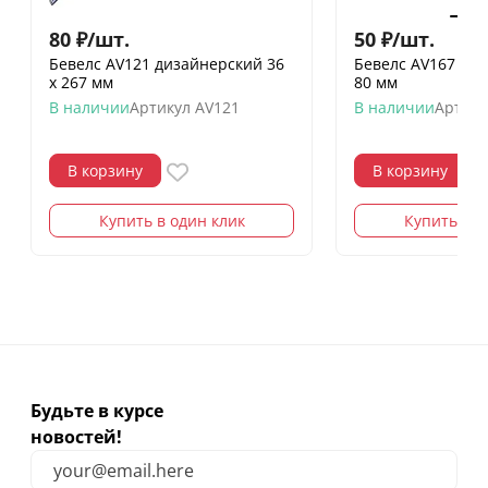
80
₽
/
шт.
50
₽
/
шт.
Бевелс AV121 дизайнерский 36
Бевелс AV167 gold
х 267 мм
80 мм
В наличии
Артикул
AV121
В наличии
Артику
В корзину
В корзину
Купить в один клик
Купить в о
Будьте в курсе
новостей!