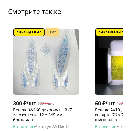
Смотрите также
- 50%
ЛИКВИДАЦИЯ
ЛИКВИДАЦИЯ
300
₽
/
шт.
60
₽
/
шт.
600
₽
/
шт.
120
₽
/
шт
Бевелс AV166 дихроичный (7
Бевелс AV19 дих
элементов) 112 х 645 мм
квадрат 76 х 76 
бриллиант
шиншилла
В наличии
Артикул
AV166-D
В наличии
Артику