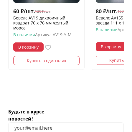
60
₽
/
шт.
80
₽
/
шт.
120
₽
/
шт.
160
₽
/
шт
Бевелс AV19 дихроичный
Бевелс AV155 ди
квадрат 76 х 76 мм желтый
звезда 111 х 137
мороз
В наличии
Артику
В наличии
Артикул
AV19-Y-M
В корзину
В корзину
Купить в о
Купить в один клик
Будьте в курсе
новостей!