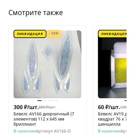
Смотрите также
- 50%
ЛИКВИДАЦИЯ
ЛИКВИДАЦИЯ
300
₽
/
шт.
60
₽
/
шт.
600
₽
/
шт.
120
₽
/
шт
Бевелс AV166 дихроичный (7
Бевелс AV19 дих
элементов) 112 х 645 мм
квадрат 76 х 76 
бриллиант
шиншилла
В наличии
Артикул
AV166-D
В наличии
Артику