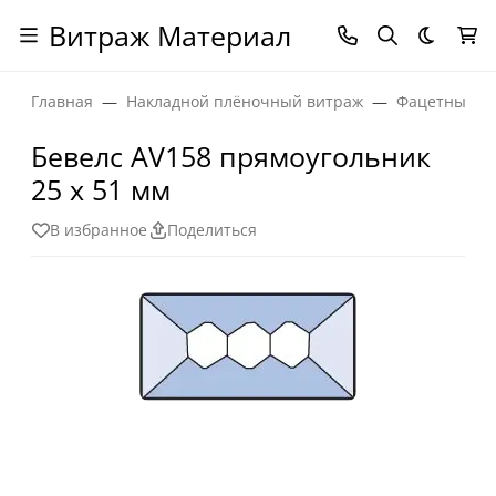
Витраж Материал
Темная
Главная
Накладной плёночный витраж
Фацетные эл
Бевелс AV158 прямоугольник
25 х 51 мм
В избранное
Поделиться