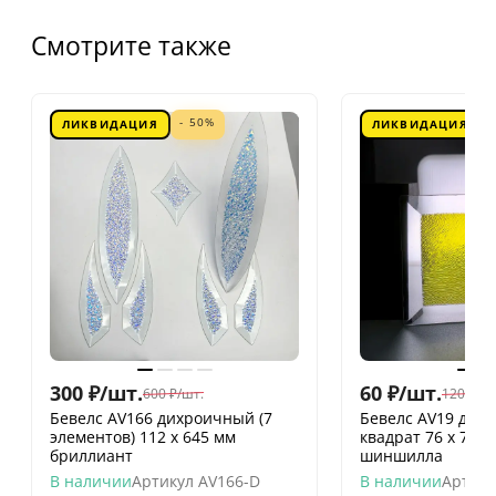
Смотрите также
- 50%
ЛИКВИДАЦИЯ
ЛИКВИДАЦИЯ
300
₽
/
шт.
60
₽
/
шт.
600
₽
/
шт.
120
₽
/
шт
Бевелс AV166 дихроичный (7
Бевелс AV19 дих
элементов) 112 х 645 мм
квадрат 76 х 76 
бриллиант
шиншилла
В наличии
Артикул
AV166-D
В наличии
Артику