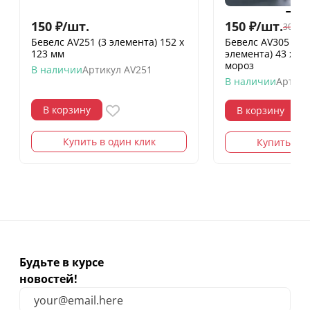
150
₽
/
шт.
150
₽
/
шт.
300
₽
/
Бевелс AV251 (3 элемента) 152 х
Бевелс AV305 ди
123 мм
элемента) 43 х 3
мороз
В наличии
Артикул
AV251
В наличии
Артику
В корзину
В корзину
Купить в один клик
Купить в о
Будьте в курсе
новостей!