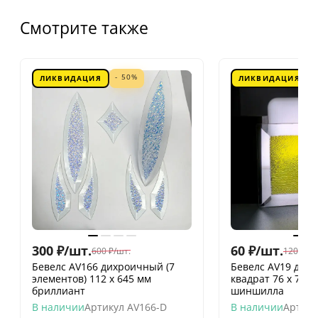
Смотрите также
- 50%
ЛИКВИДАЦИЯ
ЛИКВИДАЦИЯ
300
₽
/
шт.
60
₽
/
шт.
600
₽
/
шт.
120
₽
/
шт
Бевелс AV166 дихроичный (7
Бевелс AV19 дих
элементов) 112 х 645 мм
квадрат 76 х 76 
бриллиант
шиншилла
В наличии
Артикул
AV166-D
В наличии
Артику