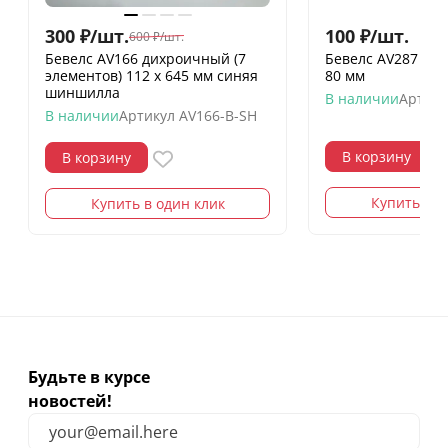
300
₽
/
шт.
100
₽
/
шт.
600
₽
/
шт.
Бевелс AV166 дихроичный (7
Бевелс AV287 (4 э
элементов) 112 х 645 мм синяя
80 мм
шиншилла
В наличии
Артику
В наличии
Артикул
AV166-B-SH
В корзину
В корзину
Купить в о
Купить в один клик
Будьте в курсе
новостей!