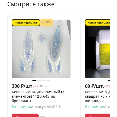
Смотрите также
- 50%
ЛИКВИДАЦИЯ
ЛИКВИДАЦИЯ
300
₽
/
шт.
60
₽
/
шт.
600
₽
/
шт.
120
₽
/
шт
Бевелс AV166 дихроичный (7
Бевелс AV19 дих
элементов) 112 х 645 мм
квадрат 76 х 76 
бриллиант
шиншилла
В наличии
Артикул
AV166-D
В наличии
Артику