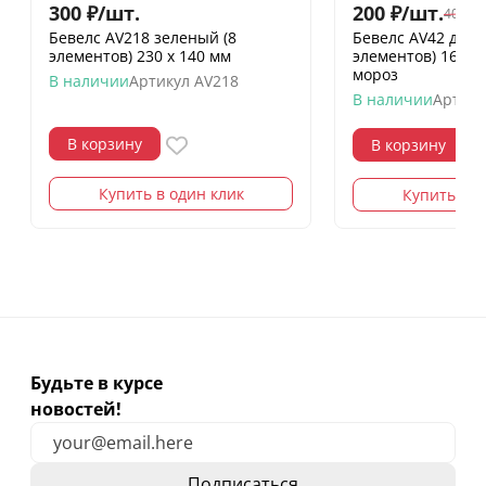
300
₽
/
шт.
200
₽
/
шт.
400
₽
/
Бевелс AV218 зеленый (8
Бевелс AV42 дих
элементов) 230 х 140 мм
элементов) 160 х
мороз
В наличии
Артикул
AV218
В наличии
Артику
В корзину
В корзину
Купить в один клик
Купить в о
Будьте в курсе
новостей!