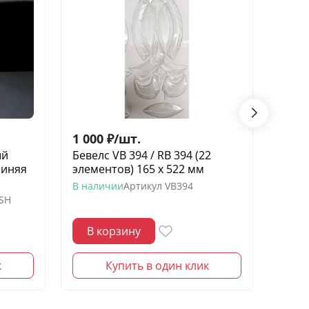
1 000
₽
/
шт.
200
ый
Бевелс VB 394 / RB 394 (22
Беве
синяя
элементов) 165 х 522 мм
элеме
желт
В наличии
Артикул
VB394
-SH
В нал
В корзину
В 
к
Купить в один клик