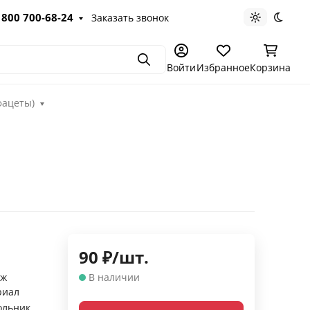
 800 700-68-24
Заказать звонок
Светлая те
Темна
Поиск
Войти
Избранное
Корзина
фацеты)
90
₽
/
шт.
аж
В наличии
риал
ольник