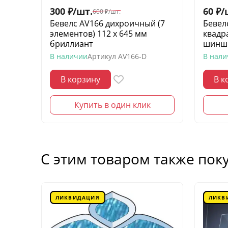
300
₽
/
шт.
60
₽
/
600
₽
/
шт.
Бевелс AV166 дихроичный (7
Бевел
элементов) 112 х 645 мм
квадр
бриллиант
шинш
В наличии
Артикул
AV166-D
В нал
В корзину
В к
Купить в один клик
С этим товаром также пок
ЛИКВИДАЦИЯ
ЛИКВ