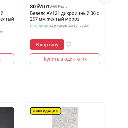
80
₽
/
шт.
60
₽
/
160
₽
/
шт.
ый
Бевелс AV121 дихроичный 36 х
Беве
желтый
267 мм желтый мороз
квадр
моро
В наличии
Артикул
AV121-Y-M
-M
В нал
В корзину
В 
к
Купить в один клик
ЛИКВИДАЦИЯ
ЛИК