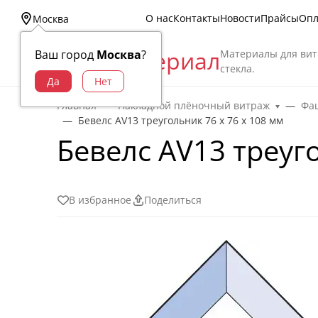
О нас
Контакты
Новости
Прайсы
Опл
Москва
Витраж Материал
Материалы для вит
Ваш город
Москва
?
стекла.
Главная
Накладной плёночный витраж
Фац
Бевелс AV13 треугольник 76 х 76 х 108 мм
Бевелс AV13 треуго
В избранное
Поделиться