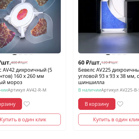
/
шт.
60
₽
/
шт.
400
₽
/
шт.
120
₽
/
шт.
с AV42 дихроичный (5
Бевелс AV225 дихроичн
нтов) 160 х 260 мм
угловой 93 х 93 х 38 мм, 
ый мороз
шиншилла
ичии
Артикул
AV42-R-M
В наличии
Артикул
AV225-B
орзину
В корзину
Купить в один клик
Купить в один кли