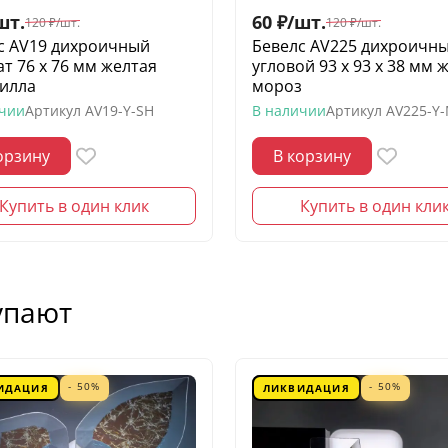
шт.
60
₽
/
шт.
120
₽
/
шт.
120
₽
/
шт.
с AV19 дихроичный
Бевелс AV225 дихроичн
ат 76 х 76 мм желтая
угловой 93 х 93 х 38 мм 
илла
мороз
ичии
Артикул
AV19-Y-SH
В наличии
Артикул
AV225-Y
орзину
В корзину
Купить в один клик
Купить в один кли
упают
- 50%
- 50%
ИДАЦИЯ
ЛИКВИДАЦИЯ