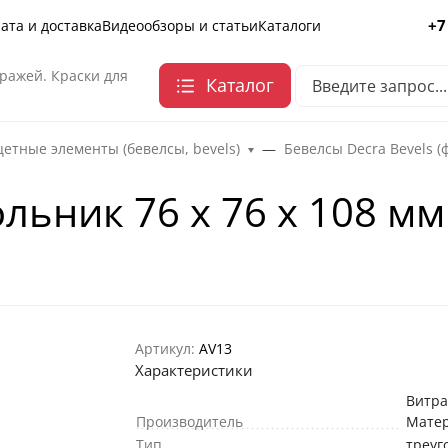
+7
ата и доставка
Видеообзоры и статьи
Каталоги
ражей. Краски для
Каталог
етные элементы (бевелсы, bevels)
Бевелсы Decra Bevels (
льник 76 х 76 х 108 мм
Артикул:
AV13
Характеристики
Витр
Производитель
Мате
Тип
треуг