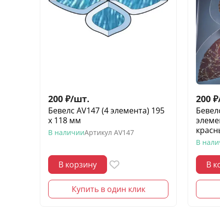
200
₽
/
шт.
200
₽
Бевелс AV147 (4 элемента) 195
Бевел
х 118 мм
элеме
красн
В наличии
Артикул
AV147
В нал
В корзину
В к
Купить в один клик