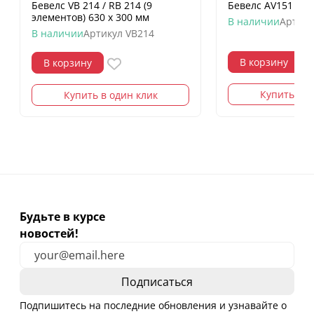
Бевелс VB 214 / RB 214 (9
Бевелс AV151 ром
элементов) 630 х 300 мм
В наличии
Артику
В наличии
Артикул
VB214
В корзину
В корзину
Купить в о
Купить в один клик
Будьте в курсе
новостей!
Подпишитесь на последние обновления и узнавайте о