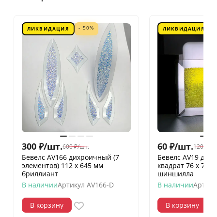
- 50%
ЛИКВИДАЦИЯ
ЛИКВИДАЦИЯ
300
₽
/
шт.
60
₽
/
шт.
600
₽
/
шт.
120
₽
/
шт
Бевелс AV166 дихроичный (7
Бевелс AV19 дих
элементов) 112 х 645 мм
квадрат 76 х 76 
бриллиант
шиншилла
В наличии
Артикул
AV166-D
В наличии
Артику
В корзину
В корзину