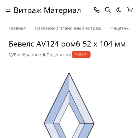
Витраж Материал
Темная
Главная
Накладной плёночный витраж
Фацетные эл
Бевелс AV124 ромб 52 х 104 мм
В избранное
Поделиться
АКЦИЯ!