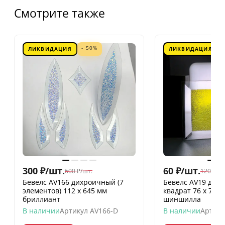
Смотрите также
- 50%
ЛИКВИДАЦИЯ
ЛИКВИДАЦИЯ
300
₽
/
шт.
60
₽
/
шт.
600
₽
/
шт.
120
₽
/
шт
Бевелс AV166 дихроичный (7
Бевелс AV19 дих
элементов) 112 х 645 мм
квадрат 76 х 76 
бриллиант
шиншилла
В наличии
Артикул
AV166-D
В наличии
Артику