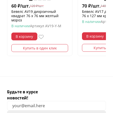
60
₽
/
шт.
70
₽
/
шт.
120
₽
/
шт.
140
₽
/
шт
Бевелс AV19 дихроичный
Бевелс AV17 дих
квадрат 76 х 76 мм желтый
76 х 127 мм кра
мороз
В наличии
Артику
В наличии
Артикул
AV19-Y-M
В корзину
В корзину
Купить в о
Купить в один клик
Будьте в курсе
новостей!