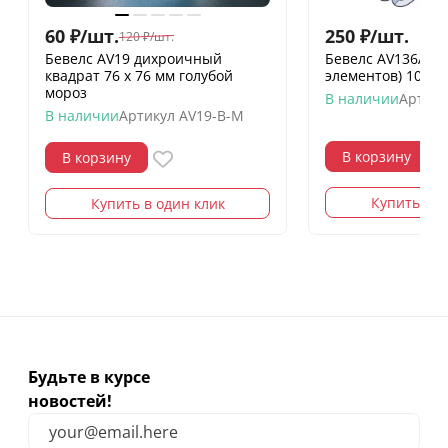
60
₽
/
шт.
250
₽
/
шт.
120
₽
/
шт.
Бевелс AV19 дихроичный
Бевелс AV136A Со
квадрат 76 х 76 мм голубой
элементов) 104 х
мороз
В наличии
Артику
В наличии
Артикул
AV19-B-M
В корзину
В корзину
Купить в о
Купить в один клик
Будьте в курсе
новостей!