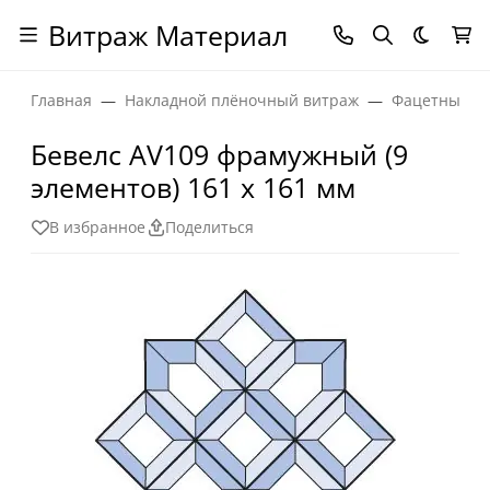
Витраж Материал
Темная
Главная
Накладной плёночный витраж
Фацетные эл
Бевелс AV109 фрамужный (9
элементов) 161 х 161 мм
В избранное
Поделиться