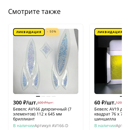
Смотрите также
- 50%
ЛИКВИДАЦИЯ
ЛИКВИДАЦИЯ
300
₽
/
шт.
60
₽
/
шт.
600
₽
/
шт.
120
₽
/
шт
Бевелс AV166 дихроичный (7
Бевелс AV19 дих
элементов) 112 х 645 мм
квадрат 76 х 76 
бриллиант
шиншилла
В наличии
Артикул
AV166-D
В наличии
Артику