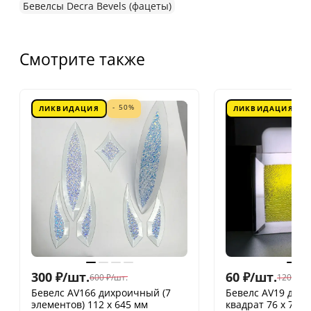
Бевелсы Decra Bevels (фацеты)
Смотрите также
- 50%
ЛИКВИДАЦИЯ
ЛИКВИДАЦИЯ
300
₽
/
шт.
60
₽
/
шт.
600
₽
/
шт.
120
₽
/
шт
Бевелс AV166 дихроичный (7
Бевелс AV19 дих
элементов) 112 х 645 мм
квадрат 76 х 76 