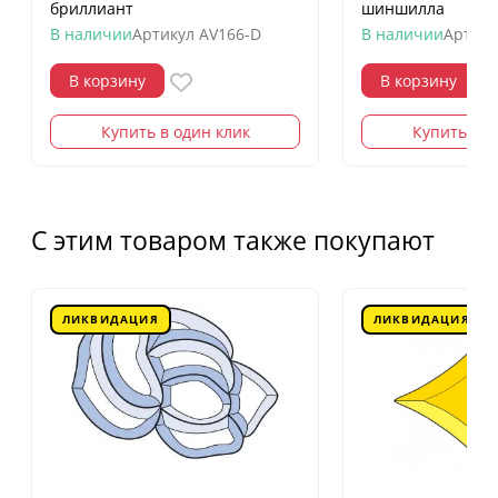
бриллиант
шиншилла
В наличии
Артикул
AV166-D
В наличии
Артику
В корзину
В корзину
Купить в один клик
Купить в о
С этим товаром также покупают
ЛИКВИДАЦИЯ
ЛИКВИДАЦИЯ