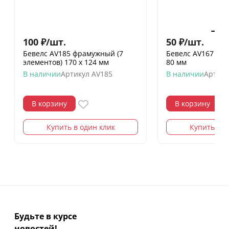
100
₽
/
шт.
50
₽
/
шт.
Бевелс AV185 фрамужный (7
Бевелс AV167 gold
элементов) 170 х 124 мм
80 мм
В наличии
Артикул
AV185
В наличии
Артику
В корзину
В корзину
Купить в один клик
Купить в о
Будьте в курсе
новостей!