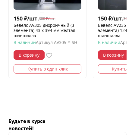
150
₽
/
шт.
150
₽
/
шт.
300
₽
/
шт.
300
₽
/
Бевелс AV305 дихроичный (3
Бевелс AV235 ди
элемента) 43 х 394 мм желтая
элемента) 124 х 1
шиншилла
шиншилла
В наличии
Артикул
AV305-Y-SH
В наличии
Артику
В корзину
В корзину
Купить в один клик
Купить в о
Будьте в курсе
новостей!