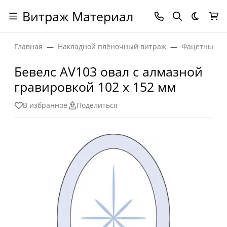
Витраж Материал
Темная
Главная
Накладной плёночный витраж
Фацетные эл
Бевелс AV103 овал с алмазной
гравировкой 102 х 152 мм
В избранное
Поделиться