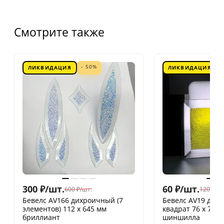
Смотрите также
- 50%
ЛИКВИДАЦИЯ
ЛИКВИДАЦИЯ
300
₽
/
шт.
60
₽
/
шт.
600
₽
/
шт.
120
₽
/
шт
Бевелс AV166 дихроичный (7
Бевелс AV19 дих
элементов) 112 х 645 мм
квадрат 76 х 76 
бриллиант
шиншилла