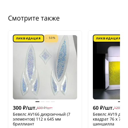
Смотрите также
- 50%
ЛИКВИДАЦИЯ
ЛИКВИДАЦИЯ
300
₽
/
шт.
60
₽
/
шт.
600
₽
/
шт.
120
₽
/
шт
Бевелс AV166 дихроичный (7
Бевелс AV19 дих
элементов) 112 х 645 мм
квадрат 76 х 76 
бриллиант
шиншилла