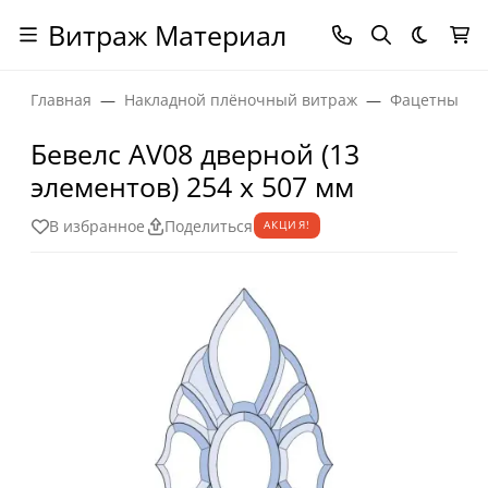
Витраж Материал
Темная
Главная
Накладной плёночный витраж
Фацетные эл
Бевелс AV08 дверной (13
элементов) 254 х 507 мм
В избранное
Поделиться
АКЦИЯ!