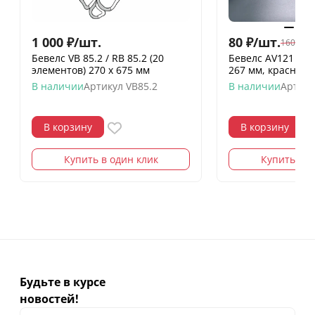
1 000
₽
/
шт.
80
₽
/
шт.
160
₽
/
шт
Бевелс VB 85.2 / RB 85.2 (20
Бевелс AV121 ди
элементов) 270 х 675 мм
267 мм, красный
В наличии
Артикул
VB85.2
В наличии
Артику
В корзину
В корзину
Купить в один клик
Купить в о
Будьте в курсе
новостей!