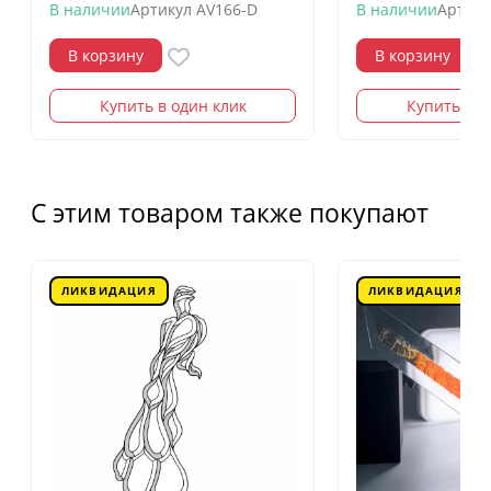
В наличии
Артикул
AV166-D
В наличии
Артику
В корзину
В корзину
Купить в один клик
Купить в о
С этим товаром также покупают
ЛИКВИДАЦИЯ
ЛИКВИДАЦИЯ