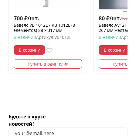
700
₽
/
шт.
80
₽
/
шт.
160
₽
/
шт
Бевелс VB 1012L / RB 1012L (8
Бевелс AV121 ди
элементов) 88 х 317 мм
267 мм желтая ш
В наличии
Артикул
VB1012L
В наличии
Артику
В корзину
В корзину
Купить в один клик
Купить в о
Будьте в курсе
новостей!