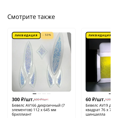
Смотрите также
- 50%
ЛИКВИДАЦИЯ
ЛИКВИДАЦИЯ
300
₽
/
шт.
60
₽
/
шт.
600
₽
/
шт.
120
₽
/
шт
Бевелс AV166 дихроичный (7
Бевелс AV19 дих
элементов) 112 х 645 мм
квадрат 76 х 76 
бриллиант
шиншилла