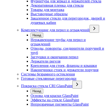
Фурнитура для зеркал и держателей стекла
Декоративная пленка для стекла
Товары для монтажа
Выставочные образцы
Закаленное стекло для перегородок, дверей и
душевых кабин
Комплектующие для перил и ограждений
Назад
Нержавеющие трубы для перил и
ограждений
Отводы, повороты, соединители поручней и
труб
Заглушки и окончания перил
Держатели ригеля
Крепления для стоек, фланцы и крышки
Наконечники стоек и держатели поручня
Системы безрамного остекления
Готовые стеклянные перегородки
Покраска стекла CRI GlassPaint
Назад
Основа для краски GlassPaint
Эффекты на стекле GlassPaint
Непрозрачные пигменты GlassPaint