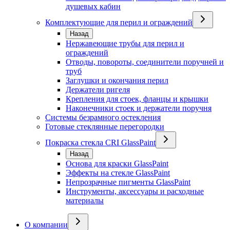
душевых кабин
Комплектующие для перил и ограждений
Назад
Нержавеющие трубы для перил и
ограждений
Отводы, повороты, соединители поручней и
труб
Заглушки и окончания перил
Держатели ригеля
Крепления для стоек, фланцы и крышки
Наконечники стоек и держатели поручня
Системы безрамного остекления
Готовые стеклянные перегородки
Покраска стекла CRI GlassPaint
Назад
Основа для краски GlassPaint
Эффекты на стекле GlassPaint
Непрозрачные пигменты GlassPaint
Инструменты, аксессуары и расходные
материалы
О компании