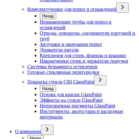
Комплектующие для перил и ограждений
Назад
Нержавеющие трубы для перил и
ограждений
Отводы, повороты, соединители поручней и
труб
Заглушки и окончания перил
Держатели ригеля
Крепления для стоек, фланцы и крышки
Наконечники стоек и держатели поручня
Системы безрамного остекления
Готовые стеклянные перегородки
Покраска стекла CRI GlassPaint
Назад
Основа для краски GlassPaint
Эффекты на стекле GlassPaint
Непрозрачные пигменты GlassPaint
Инструменты, аксессуары и расходные
материалы
О компании
Назад