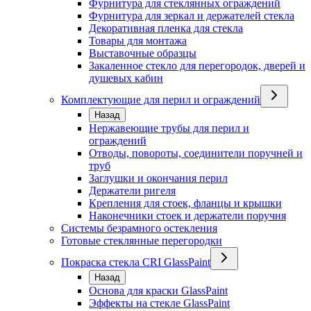
Фурнитура для стеклянных ограждений
Фурнитура для зеркал и держателей стекла
Декоративная пленка для стекла
Товары для монтажа
Выставочные образцы
Закаленное стекло для перегородок, дверей и
душевых кабин
Комплектующие для перил и ограждений
Назад
Нержавеющие трубы для перил и
ограждений
Отводы, повороты, соединители поручней и
труб
Заглушки и окончания перил
Держатели ригеля
Крепления для стоек, фланцы и крышки
Наконечники стоек и держатели поручня
Системы безрамного остекления
Готовые стеклянные перегородки
Покраска стекла CRI GlassPaint
Назад
Основа для краски GlassPaint
Эффекты на стекле GlassPaint