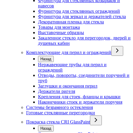
Фурнитура для стеклянных козырьков и
навесов
Фурнитура для стеклянных ограждений
Фурнитура для зеркал и держателей стекла
Декоративная пленка для стекла
Товары для монтажа
Выставочные образцы
Закаленное стекло для перегородок, дверей и
душевых кабин
Комплектующие для перил и ограждений
Назад
Нержавеющие трубы для перил и
ограждений
Отводы, повороты, соединители поручней и
труб
Заглушки и окончания перил
Держатели ригеля
Крепления для стоек, фланцы и крышки
Наконечники стоек и держатели поручня
Системы безрамного остекления
Готовые стеклянные перегородки
Покраска стекла CRI GlassPaint
Назад