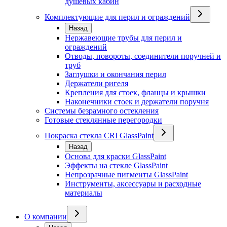
душевых кабин
Комплектующие для перил и ограждений
Назад
Нержавеющие трубы для перил и
ограждений
Отводы, повороты, соединители поручней и
труб
Заглушки и окончания перил
Держатели ригеля
Крепления для стоек, фланцы и крышки
Наконечники стоек и держатели поручня
Системы безрамного остекления
Готовые стеклянные перегородки
Покраска стекла CRI GlassPaint
Назад
Основа для краски GlassPaint
Эффекты на стекле GlassPaint
Непрозрачные пигменты GlassPaint
Инструменты, аксессуары и расходные
материалы
О компании