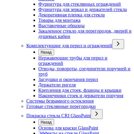
Фурнитура для стеклянных ограждений
Фурнитура для зеркал и держателей стекла
Декоративная пленка для стекла
Товары для монтажа
Выставочные образцы
Закаленное стекло для перегородок, дверей и
душевых кабин
Комплектующие для перил и ограждений
Назад
Нержавеющие трубы для перил и
ограждений
Отводы, повороты, соединители поручней и
труб
Заглушки и окончания перил
Держатели ригеля
Крепления для стоек, фланцы и крышки
Наконечники стоек и держатели поручня
Системы безрамного остекления
Готовые стеклянные перегородки
Покраска стекла CRI GlassPaint
Назад
Основа для краски GlassPaint
Эффекты на стекле GlassPaint