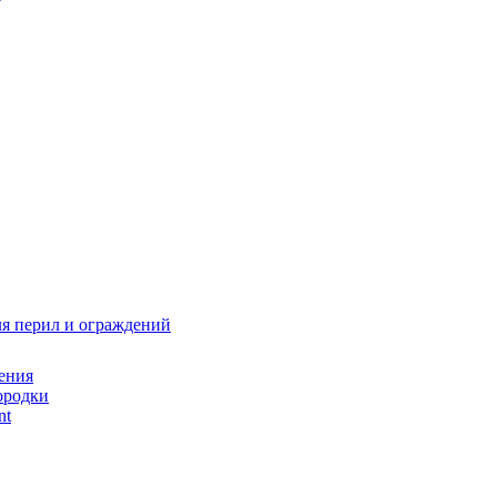
я перил и ограждений
ения
ородки
nt