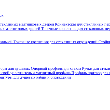
стеклянных маятниковых дверей
Коннекторы для стеклянных пе
ных маятниковых дверей
Точечные крепления для стеклянных пе
пилькой
Точечные крепления для стеклянных ограждений
Стойк
торы для душевых
Опорный профиль для стекла
Ручки для стек
евой уплотнитель и магнитный профиль
Профиль притвор для
нитуры для душевых кабин и ограждений