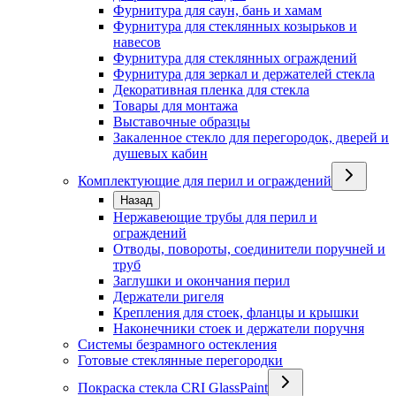
Фурнитура для саун, бань и хамам
Фурнитура для стеклянных козырьков и
навесов
Фурнитура для стеклянных ограждений
Фурнитура для зеркал и держателей стекла
Декоративная пленка для стекла
Товары для монтажа
Выставочные образцы
Закаленное стекло для перегородок, дверей и
душевых кабин
Комплектующие для перил и ограждений
Назад
Нержавеющие трубы для перил и
ограждений
Отводы, повороты, соединители поручней и
труб
Заглушки и окончания перил
Держатели ригеля
Крепления для стоек, фланцы и крышки
Наконечники стоек и держатели поручня
Системы безрамного остекления
Готовые стеклянные перегородки
Покраска стекла CRI GlassPaint