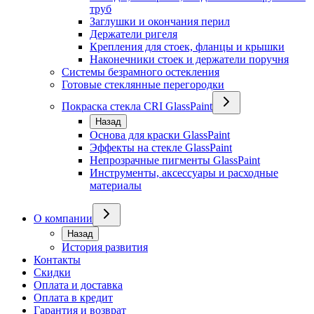
труб
Заглушки и окончания перил
Держатели ригеля
Крепления для стоек, фланцы и крышки
Наконечники стоек и держатели поручня
Системы безрамного остекления
Готовые стеклянные перегородки
Покраска стекла CRI GlassPaint
Назад
Основа для краски GlassPaint
Эффекты на стекле GlassPaint
Непрозрачные пигменты GlassPaint
Инструменты, аксессуары и расходные
материалы
О компании
Назад
История развития
Контакты
Скидки
Оплата и доставка
Оплата в кредит
Гарантия и возврат