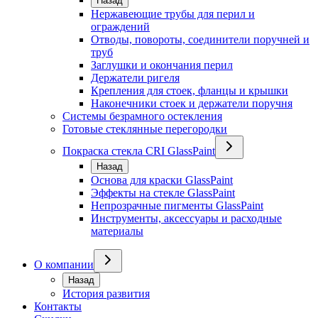
Назад
Нержавеющие трубы для перил и
ограждений
Отводы, повороты, соединители поручней и
труб
Заглушки и окончания перил
Держатели ригеля
Крепления для стоек, фланцы и крышки
Наконечники стоек и держатели поручня
Системы безрамного остекления
Готовые стеклянные перегородки
Покраска стекла CRI GlassPaint
Назад
Основа для краски GlassPaint
Эффекты на стекле GlassPaint
Непрозрачные пигменты GlassPaint
Инструменты, аксессуары и расходные
материалы
О компании
Назад
История развития
Контакты