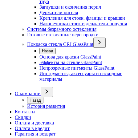
труб
Заглушки и окончания перил
Держатели ригеля
Крепления для стоек, фланцы и крышки
Наконечники стоек и держатели поручня
Системы безрамного остекления
Готовые стеклянные перегородки
Покраска стекла CRI GlassPaint
Назад
Основа для краски GlassPaint
Эффекты на стекле GlassPaint
Непрозрачные пигменты GlassPaint
Инструменты, аксессуары и расходные
материалы
О компании
Назад
История развития
Контакты
Скидки
Оплата и доставка
Оплата в кредит
Гарантия и возврат