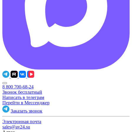
8 800 700-68-24
Звонок бесплатный
Написать в телеграм
Перейти в Мессенджер
Заказать звонок
Электронная почта
sales@av24.su