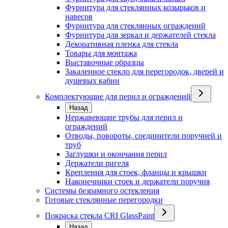
Фурнитура для стеклянных козырьков и
навесов
Фурнитура для стеклянных ограждений
Фурнитура для зеркал и держателей стекла
Декоративная пленка для стекла
Товары для монтажа
Выставочные образцы
Закаленное стекло для перегородок, дверей и
душевых кабин
Комплектующие для перил и ограждений
Назад
Нержавеющие трубы для перил и
ограждений
Отводы, повороты, соединители поручней и
труб
Заглушки и окончания перил
Держатели ригеля
Крепления для стоек, фланцы и крышки
Наконечники стоек и держатели поручня
Системы безрамного остекления
Готовые стеклянные перегородки
Покраска стекла CRI GlassPaint
Назад