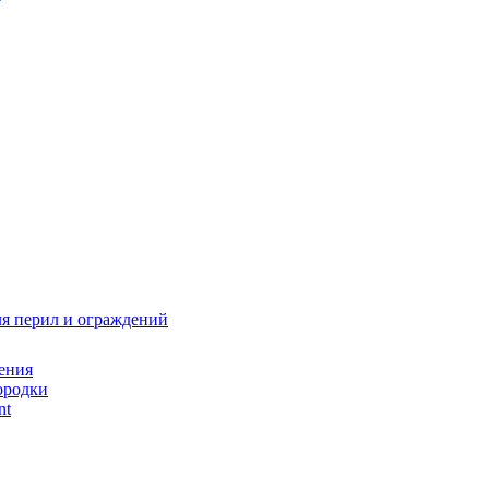
я перил и ограждений
ения
ородки
nt