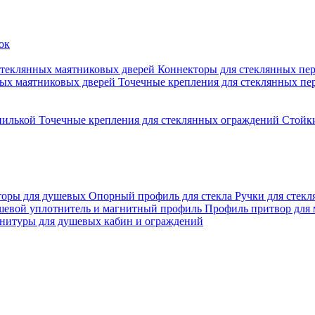
стеклянных маятниковых дверей
Коннекторы для стеклянных пе
ных маятниковых дверей
Точечные крепления для стеклянных пе
пилькой
Точечные крепления для стеклянных ограждений
Стойк
торы для душевых
Опорный профиль для стекла
Ручки для стек
евой уплотнитель и магнитный профиль
Профиль притвор для
нитуры для душевых кабин и ограждений