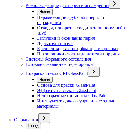
Комплектующие для перил и ограждений
Назад
Нержавеющие трубы для перил и
ограждений
Отводы, повороты, соединители поручней и
труб
Заглушки и окончания перил
Держатели ригеля
Крепления для стоек, фланцы и крышки
Наконечники стоек и держатели поручня
Системы безрамного остекления
Готовые стеклянные перегородки
Покраска стекла CRI GlassPaint
Назад
Основа для краски GlassPaint
Эффекты на стекле GlassPaint
Непрозрачные пигменты GlassPaint
Инструменты, аксессуары и расходные
материалы
О компании
Назад