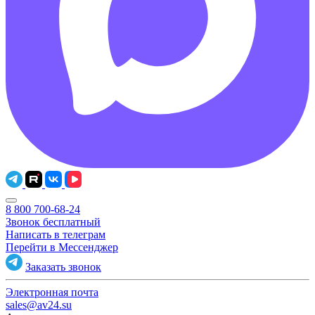
8 800 700-68-24
Звонок бесплатный
Написать в телеграм
Перейти в Мессенджер
Заказать звонок
Электронная почта
sales@av24.su