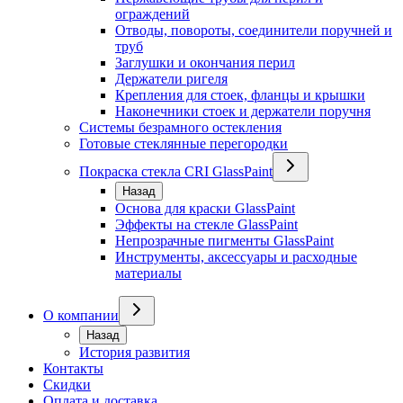
ограждений
Отводы, повороты, соединители поручней и
труб
Заглушки и окончания перил
Держатели ригеля
Крепления для стоек, фланцы и крышки
Наконечники стоек и держатели поручня
Системы безрамного остекления
Готовые стеклянные перегородки
Покраска стекла CRI GlassPaint
Назад
Основа для краски GlassPaint
Эффекты на стекле GlassPaint
Непрозрачные пигменты GlassPaint
Инструменты, аксессуары и расходные
материалы
О компании
Назад
История развития
Контакты
Скидки
Оплата и доставка