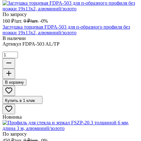
По запросу
160
₽
/
шт.
0
₽
/
шт.
-0%
Заглушка торцевая FDPA-503 для п-образного профиля без
ножки 19х13х2, алюминий/золото
В наличии
Артикул
FDPA-503 AL/TP
В корзину
Купить в 1 клик
Новинка
По запросу
450
₽
/
шт.
0
₽
/
шт.
-0%