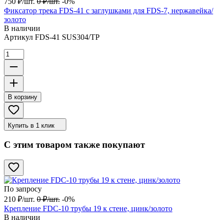
750
₽
/
шт.
0
₽
/
шт.
-0%
Фиксатор трека FDS-41 с заглушками для FDS-7, нержавейка/
золото
В наличии
Артикул
FDS-41 SUS304/TP
В корзину
Купить в 1 клик
С этим товаром также покупают
По запросу
210
₽
/
шт.
0
₽
/
шт.
-0%
Крепление FDC-10 трубы 19 к стене, цинк/золото
В наличии