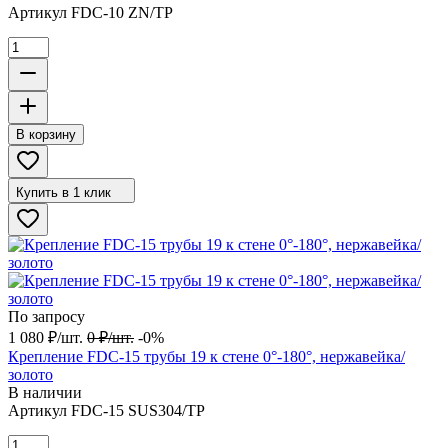
Артикул
FDC-10 ZN/TP
В корзину
Купить в 1 клик
По запросу
1 080
₽
/
шт.
0
₽
/
шт.
-0%
Крепление FDC-15 трубы 19 к стене 0°-180°, нержавейка/
золото
В наличии
Артикул
FDC-15 SUS304/TP