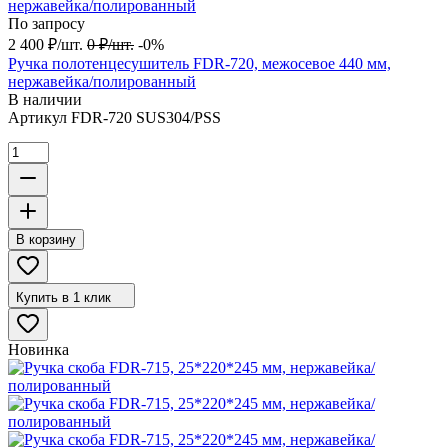
По запросу
2 400
₽
/
шт.
0
₽
/
шт.
-0%
Ручка полотенцесушитель FDR-720, межосевое 440 мм,
нержавейка/полированный
В наличии
Артикул
FDR-720 SUS304/PSS
В корзину
Купить в 1 клик
Новинка