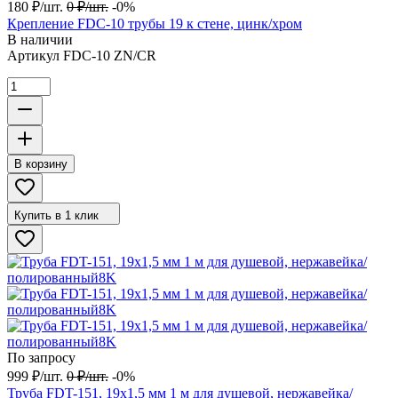
180
₽
/
шт.
0
₽
/
шт.
-0%
Крепление FDC-10 трубы 19 к стене, цинк/хром
В наличии
Артикул
FDC-10 ZN/CR
В корзину
Купить в 1 клик
По запросу
999
₽
/
шт.
0
₽
/
шт.
-0%
Труба FDT-151, 19х1,5 мм 1 м для душевой, нержавейка/