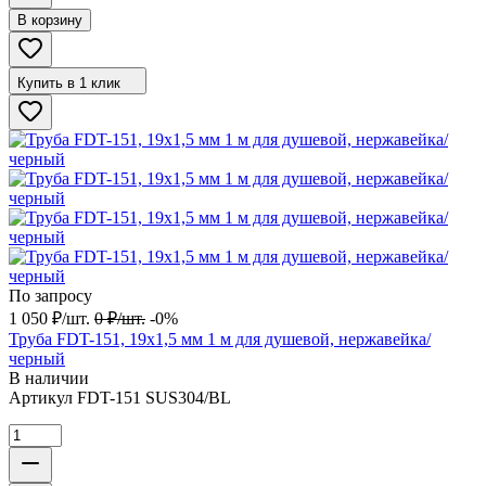
В корзину
Купить в 1 клик
По запросу
1 050
₽
/
шт.
0
₽
/
шт.
-0%
Труба FDT-151, 19х1,5 мм 1 м для душевой, нержавейка/
черный
В наличии
Артикул
FDT-151 SUS304/BL