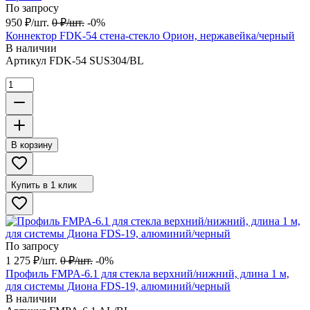
По запросу
950
₽
/
шт.
0
₽
/
шт.
-0%
Коннектор FDK-54 стена-стекло Орион, нержавейка/черный
В наличии
Артикул
FDK-54 SUS304/BL
В корзину
Купить в 1 клик
По запросу
1 275
₽
/
шт.
0
₽
/
шт.
-0%
Профиль FMPA-6.1 для стекла верхний/нижний, длина 1 м,
для системы Диона FDS-19, алюминий/черный
В наличии