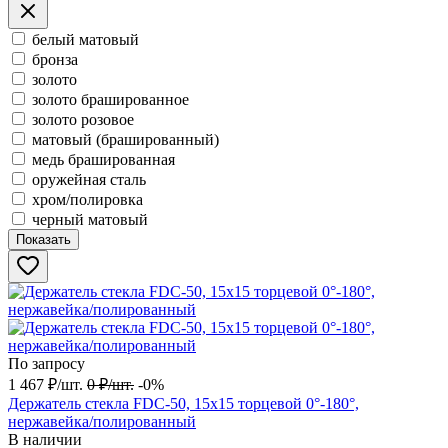
белый матовый
бронза
золото
золото брашированное
золото розовое
матовый (брашированный)
медь брашированная
оружейная сталь
хром/полировка
черный матовый
Показать
По запросу
1 467
₽
/
шт.
0
₽
/
шт.
-0%
Держатель стекла FDC-50, 15х15 торцевой 0°-180°,
нержавейка/полированный
В наличии