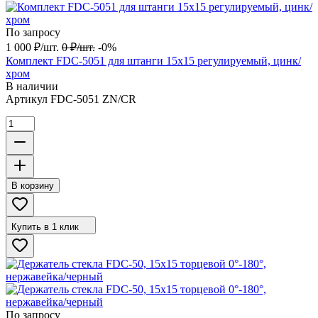
По запросу
1 000
₽
/
шт.
0
₽
/
шт.
-0%
Комплект FDC-5051 для штанги 15х15 регулируемый, цинк/
хром
В наличии
Артикул
FDC-5051 ZN/CR
В корзину
Купить в 1 клик
По запросу