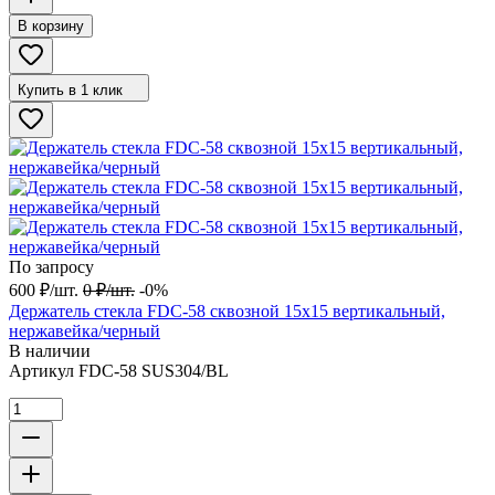
В корзину
Купить в 1 клик
По запросу
600
₽
/
шт.
0
₽
/
шт.
-0%
Держатель стекла FDC-58 сквозной 15х15 вертикальный,
нержавейка/черный
В наличии
Артикул
FDC-58 SUS304/BL