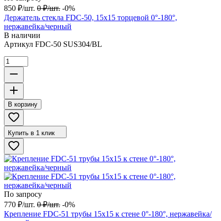
850
₽
/
шт.
0
₽
/
шт.
-0%
Держатель стекла FDC-50, 15х15 торцевой 0°-180°,
нержавейка/черный
В наличии
Артикул
FDC-50 SUS304/BL
В корзину
Купить в 1 клик
По запросу
770
₽
/
шт.
0
₽
/
шт.
-0%
Крепление FDC-51 трубы 15х15 к стене 0°-180°, нержавейка/