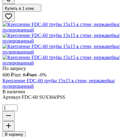
Купить в 1 клик
По запросу
600
₽
/
шт.
0
₽
/
шт.
-0%
Крепление FDC-60 трубы 15х15 к стене, нержавейка/
полированный
В наличии
Артикул
FDC-60 SUS304/PSS
В корзину