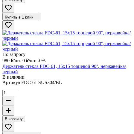
Купить в 1 клик
По запросу
980
₽
/
шт.
0
₽
/
шт.
-0%
Держатель стекла FDC-61, 15х15 торцевой 90°, нержавейка/
черный
В наличии
Артикул
FDC-61 SUS304/BL
В корзину