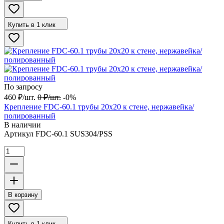
Купить в 1 клик
По запросу
460
₽
/
шт.
0
₽
/
шт.
-0%
Крепление FDC-60.1 трубы 20х20 к стене, нержавейка/
полированный
В наличии
Артикул
FDC-60.1 SUS304/PSS
В корзину
Купить в 1 клик