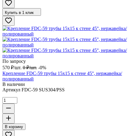
Купить в 1 клик
По запросу
570
₽
/
шт.
0
₽
/
шт.
-0%
Крепление FDC-59 трубы 15х15 к стене 45°, нержавейка/
полированный
В наличии
Артикул
FDC-59 SUS304/PSS
В корзину