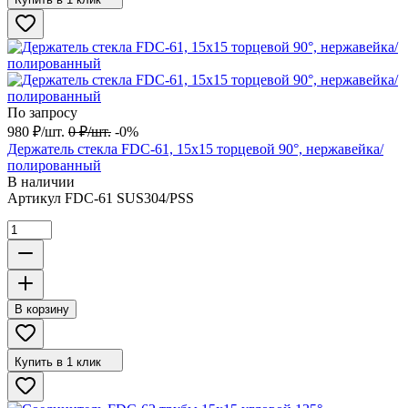
По запросу
980
₽
/
шт.
0
₽
/
шт.
-0%
Держатель стекла FDC-61, 15х15 торцевой 90°, нержавейка/
полированный
В наличии
Артикул
FDC-61 SUS304/PSS
В корзину
Купить в 1 клик