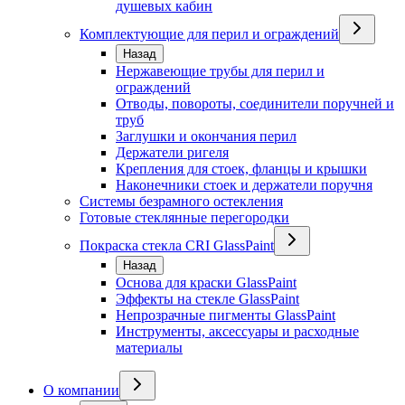
душевых кабин
Комплектующие для перил и ограждений
Назад
Нержавеющие трубы для перил и
ограждений
Отводы, повороты, соединители поручней и
труб
Заглушки и окончания перил
Держатели ригеля
Крепления для стоек, фланцы и крышки
Наконечники стоек и держатели поручня
Системы безрамного остекления
Готовые стеклянные перегородки
Покраска стекла CRI GlassPaint
Назад
Основа для краски GlassPaint
Эффекты на стекле GlassPaint
Непрозрачные пигменты GlassPaint
Инструменты, аксессуары и расходные
материалы
О компании