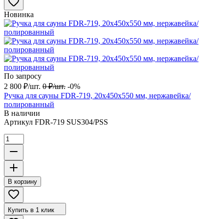
Новинка
По запросу
2 800
₽
/
шт.
0
₽
/
шт.
-0%
Ручка для сауны FDR-719, 20х450х550 мм, нержавейка/
полированный
В наличии
Артикул
FDR-719 SUS304/PSS
В корзину
Купить в 1 клик