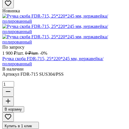
Новинка
По запросу
1 900
₽
/
шт.
0
₽
/
шт.
-0%
Ручка скоба FDR-715, 25*220*245 мм, нержавейка/
полированный
В наличии
Артикул
FDR-715 SUS304/PSS
В корзину
Купить в 1 клик