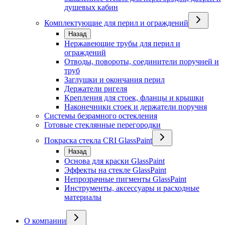
душевых кабин
Комплектующие для перил и ограждений
Назад
Нержавеющие трубы для перил и
ограждений
Отводы, повороты, соединители поручней и
труб
Заглушки и окончания перил
Держатели ригеля
Крепления для стоек, фланцы и крышки
Наконечники стоек и держатели поручня
Системы безрамного остекления
Готовые стеклянные перегородки
Покраска стекла CRI GlassPaint
Назад
Основа для краски GlassPaint
Эффекты на стекле GlassPaint
Непрозрачные пигменты GlassPaint
Инструменты, аксессуары и расходные
материалы
О компании