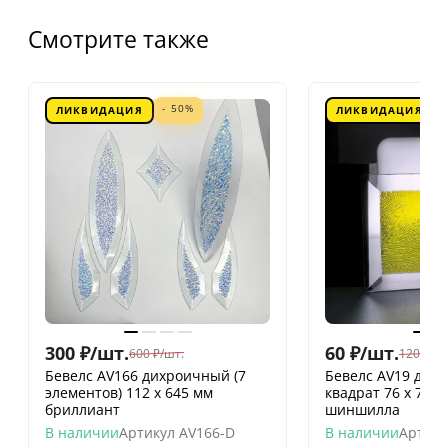
Смотрите также
- 50%
ЛИКВИДАЦИЯ
ЛИКВИДАЦИЯ
300
₽
/
шт.
60
₽
/
шт.
600
₽
/
шт.
120
₽
/
шт
Бевелс AV166 дихроичный (7
Бевелс AV19 дих
элементов) 112 х 645 мм
квадрат 76 х 76 
бриллиант
шиншилла
В наличии
Артикул
AV166-D
В наличии
Артику