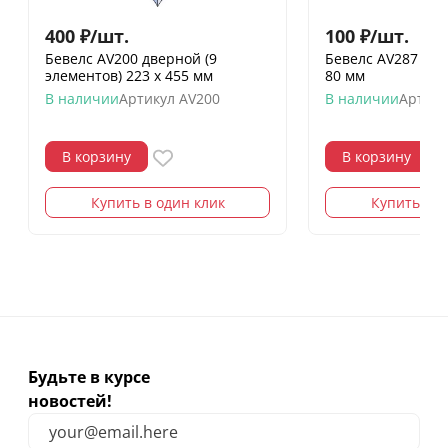
400
₽
/
шт.
100
₽
/
шт.
Бевелс AV200 дверной (9
Бевелс AV287 (4 э
элементов) 223 х 455 мм
80 мм
В наличии
Артикул
AV200
В наличии
Артику
В корзину
В корзину
Купить в один клик
Купить в о
Будьте в курсе
новостей!