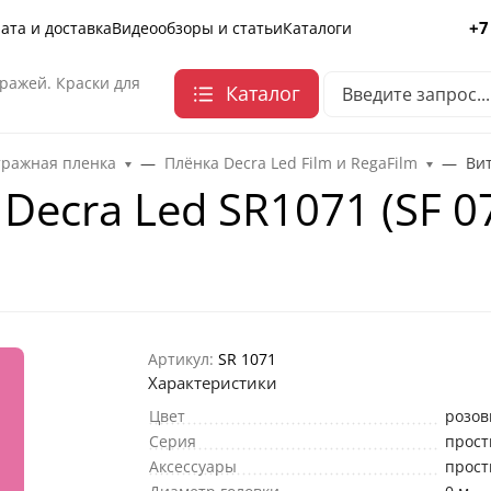
+7
ата и доставка
Видеообзоры и статьи
Каталоги
ражей. Краски для
Каталог
тражная пленка
Плёнка Decra Led Film и RegaFilm
Вит
Decra Led SR1071 (SF 0
Артикул:
SR 1071
Характеристики
Цвет
розо
Серия
прост
Аксессуары
прост