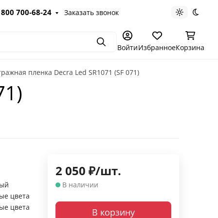
 800 700-68-24
Заказать звонок
Светлая те
Темна
Поиск
Войти
Избранное
Корзина
ражная пленка Decra Led SR1071 (SF 071)
71)
2 050
₽
/
шт.
вый
В наличии
ые цвета
ые цвета
В корзину