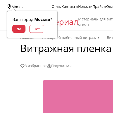
О нас
Контакты
Новости
Прайсы
Опл
Москва
Витраж Материал
Материалы для вит
Ваш город
Москва
?
стекла.
Главная
Накладной плёночный витраж
Ви
Витражная пленка 
В избранное
Поделиться