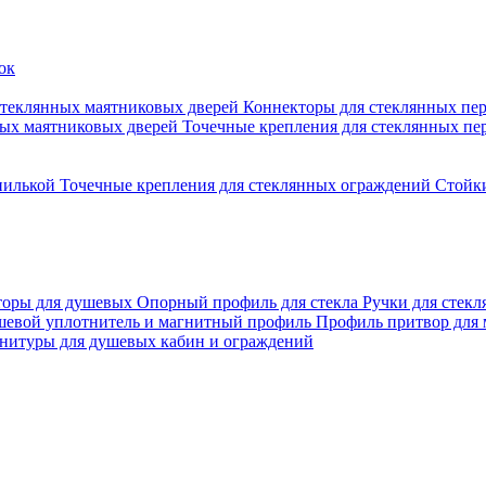
стеклянных маятниковых дверей
Коннекторы для стеклянных пе
ных маятниковых дверей
Точечные крепления для стеклянных пе
пилькой
Точечные крепления для стеклянных ограждений
Стойк
торы для душевых
Опорный профиль для стекла
Ручки для стек
евой уплотнитель и магнитный профиль
Профиль притвор для
нитуры для душевых кабин и ограждений