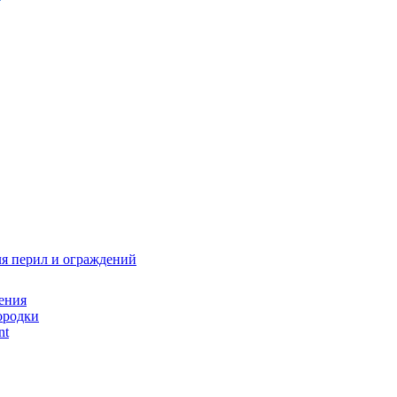
я перил и ограждений
ения
ородки
nt