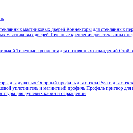
стеклянных маятниковых дверей
Коннекторы для стеклянных пе
ных маятниковых дверей
Точечные крепления для стеклянных пе
пилькой
Точечные крепления для стеклянных ограждений
Стойк
торы для душевых
Опорный профиль для стекла
Ручки для стек
евой уплотнитель и магнитный профиль
Профиль притвор для
нитуры для душевых кабин и ограждений