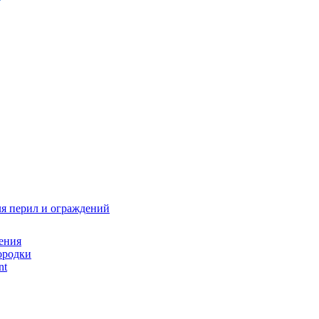
я перил и ограждений
ения
ородки
nt