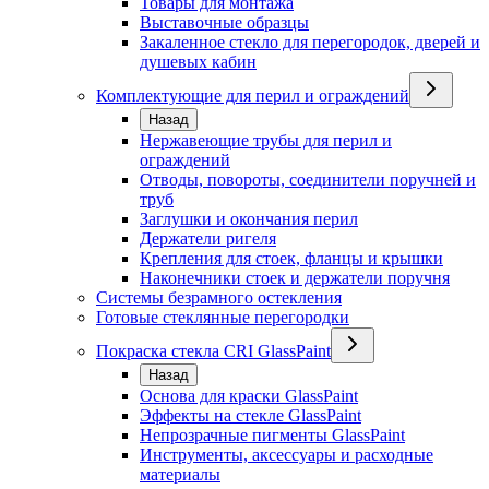
Товары для монтажа
Выставочные образцы
Закаленное стекло для перегородок, дверей и
душевых кабин
Комплектующие для перил и ограждений
Назад
Нержавеющие трубы для перил и
ограждений
Отводы, повороты, соединители поручней и
труб
Заглушки и окончания перил
Держатели ригеля
Крепления для стоек, фланцы и крышки
Наконечники стоек и держатели поручня
Системы безрамного остекления
Готовые стеклянные перегородки
Покраска стекла CRI GlassPaint
Назад
Основа для краски GlassPaint
Эффекты на стекле GlassPaint
Непрозрачные пигменты GlassPaint
Инструменты, аксессуары и расходные
материалы