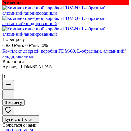
Усиленная
По запросу
6 830
₽
/
шт.
0
₽
/
шт.
-0%
Комплект дверной коробки FDM-60, L-образный, алюминий/
анодированный
В наличии
Артикул
FDM-60 AL/AN
В корзину
Купить в 1 клик
Связаться с нами
8 800 700-68-24